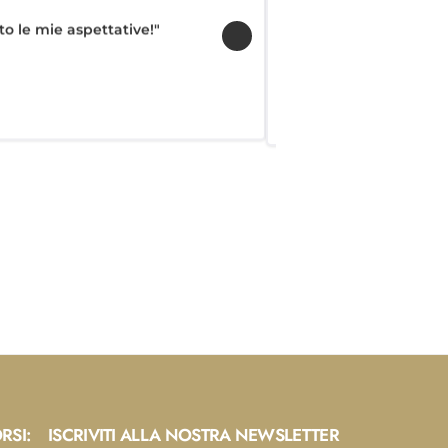
"Ho acquistato u
to le mie aspettative!"
RSI:
ISCRIVITI ALLA NOSTRA NEWSLETTER