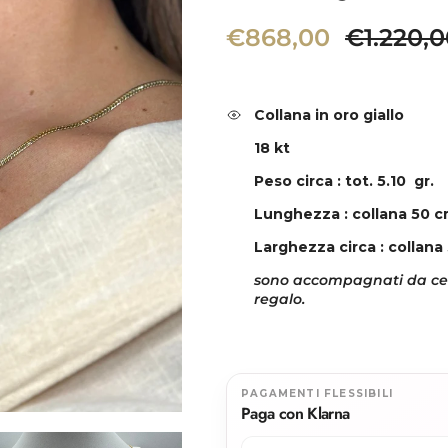
Prezzo di vendita
Prezzo 
€868,00
€1.220,
Collana in oro giallo
18 kt
Peso circa : tot. 5.10 gr.
Lunghezza : collana 50
c
Larghezza circa : collan
sono accompagnati da cert
regalo.
PAGAMENTI FLESSIBILI
Paga con Klarna