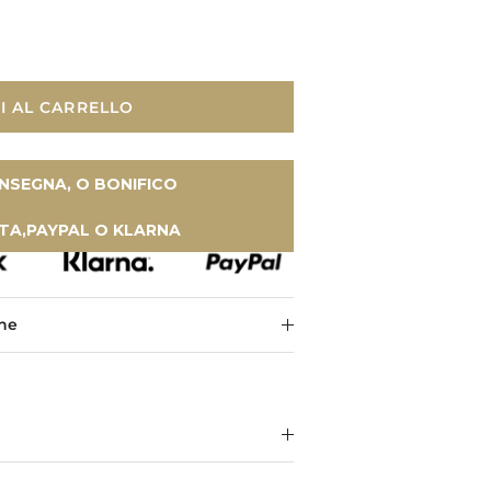
I AL CARRELLO
NSEGNA, O BONIFICO
TA,PAYPAL O KLARNA
one