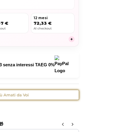
i
12 mesi
67 €
72,33 €
kout
Al checkout
+
3
senza interessi TAEG 0%
iù Amati da Voi
🎁
 navigate through product add-ons, or scroll horizontally to view more pr