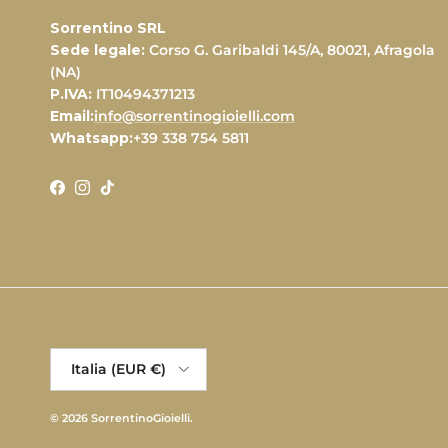
Sorrentino SRL
Sede legale:
Corso G. Garibaldi 145/A, 80021, Afragola
(NA)
P.IVA:
IT10494371213
Email:
info@sorrentinogioielli.com
Whatsapp:
+39 338 754 5811
Facebook
Instagram
TikTok
Paese/Regione
Italia (EUR €)
© 2026
SorrentinoGioielli
.