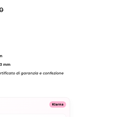
normale
00
m
a 3 mm
ificato di garanzia e confezione
Klarna