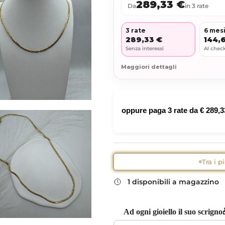
289,33 €
Da
in 3 rate
3 rate
6 mes
289,33 €
144,
Senza interessi
Al chec
Maggiori dettagli
oppure paga 3 rate da
€ 289,3
Tra i p
1 disponibili a magazzino
Ad ogni gioiello il suo scrigno
Use the Previous and Next buttons to