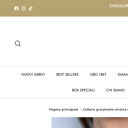
Passa ai contenuti
CHIUSURA
Facebook
Instagram
TikTok
Cerca
NUOVI ARRIVI
BEST SELLERS
ORO 18KT
DIAM
BOX SPECIALI
CHI SIAMO
Pagina principale
Collana groumette stretta 
Passa alle informazioni sul prodotto