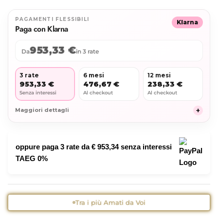
PAGAMENTI FLESSIBILI
Klarna
Paga con Klarna
953,33 €
Da
in 3 rate
3 rate
6 mesi
12 mesi
953,33 €
476,67 €
238,33 €
Senza interessi
Al checkout
Al checkout
+
Maggiori dettagli
oppure paga 3 rate da
€ 953,34
senza interessi
TAEG 0%
Tra i più Amati da Voi