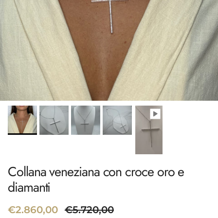
Collana veneziana con croce oro e
diamanti
Prezzo di vendita
Prezzo normale
€2.860,00
€5.720,00