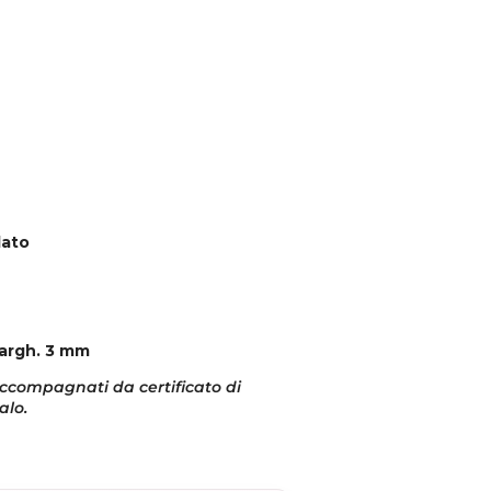
normale
lato
Largh. 3 mm
o accompagnati da certificato di
alo.