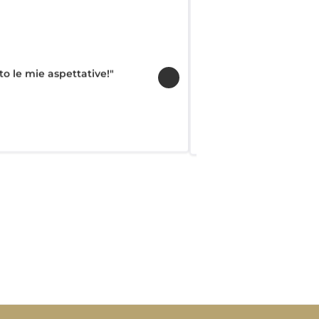
"Ho acquistato u
to le mie aspettative!"