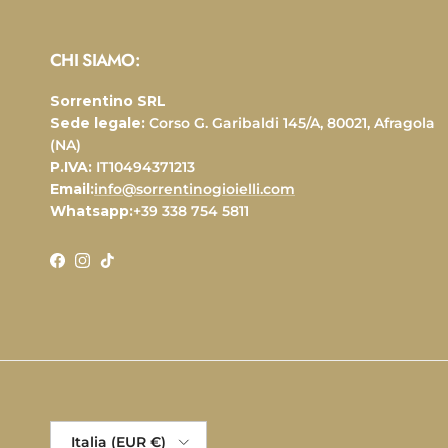
CHI SIAMO:
Sorrentino SRL
Sede legale:
Corso G. Garibaldi 145/A, 80021, Afragola
(NA)
P.IVA:
IT10494371213
Email:
info@sorrentinogioielli.com
Whatsapp:
+39 338 754 5811
Facebook
Instagram
TikTok
Paese/Regione
Italia (EUR €)