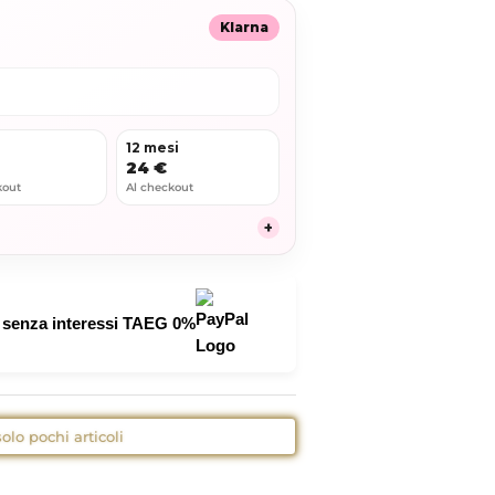
Klarna
i
12 mesi
24 €
kout
Al checkout
+
senza interessi TAEG 0%
olo pochi articoli