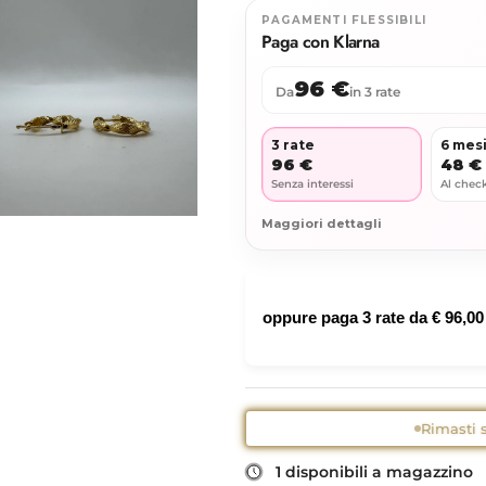
PAGAMENTI FLESSIBILI
Paga con Klarna
96 €
Da
in 3 rate
3 rate
6 mes
96 €
48 €
Senza interessi
Al chec
Maggiori dettagli
oppure paga 3 rate da
€ 96,00
Rimasti s
1 disponibili a magazzino