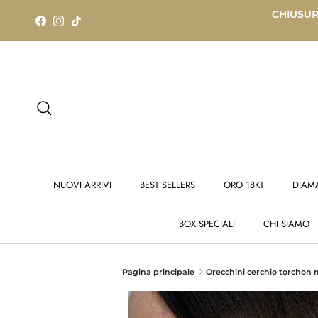
Passa ai contenuti
CHIUSURA
Facebook
Instagram
TikTok
Cerca
NUOVI ARRIVI
BEST SELLERS
ORO 18KT
DIAM
BOX SPECIALI
CHI SIAMO
Pagina principale
Orecchini cerchio torchon 
Passa alle informazioni sul prodotto