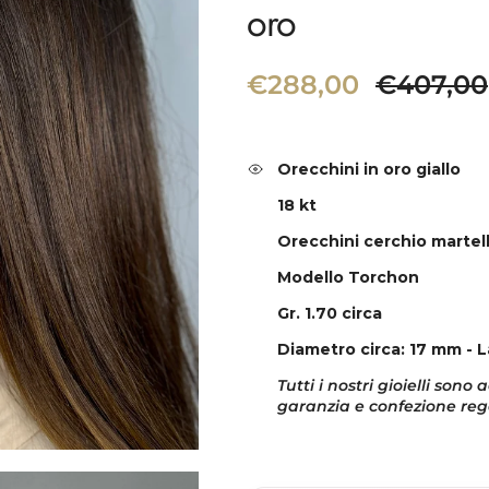
oro
Prezzo di vendita
Prezzo 
€288,00
€407,00
Orecchini in oro giallo
18 kt
Orecchini cerchio martel
Modello Torchon
Gr. 1.70 c
irca
Diametro circa: 17 mm - 
Tutti i nostri gioielli son
garanzia e confezione reg