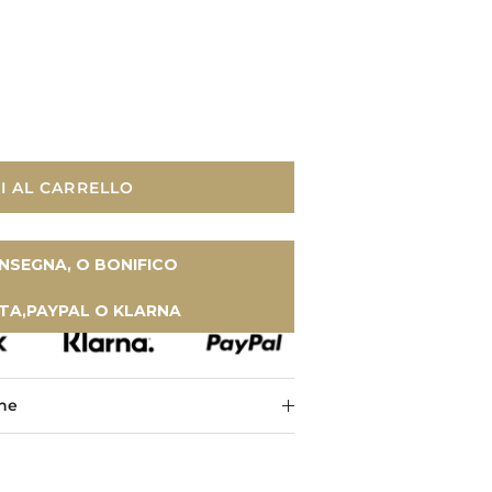
I AL CARRELLO
NSEGNA, O BONIFICO
TA,PAYPAL O KLARNA
one